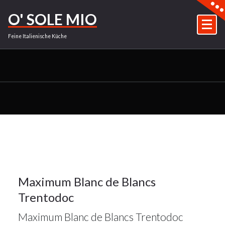
Zum
O' SOLE MIO
Inhalt
springen
Feine Italienische Küche
19Dez.
2023
19
Maximum Blanc de Blancs
Trentodoc
DEZ. 2023
Maximum Blanc de Blancs Trentodoc