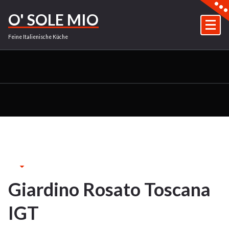
Zum
O' SOLE MIO
Inhalt
springen
Feine Italienische Küche
28Sep.
2023
Giardino Rosato Toscana
28
IGT
SEP. 2023