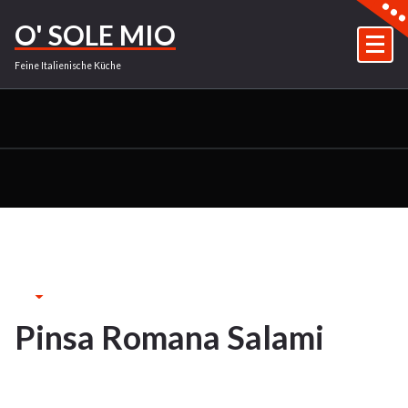
Zum
O' SOLE MIO
Inhalt
springen
Feine Italienische Küche
26Sep.
2023
Pinsa Romana Salami
26
SEP. 2023