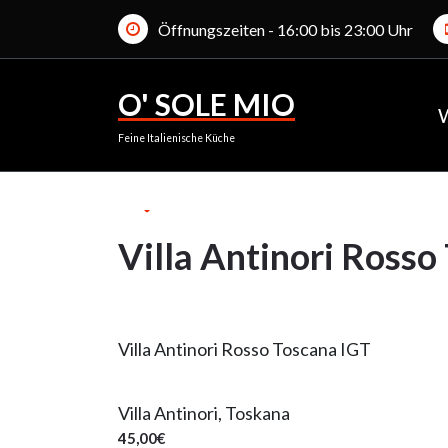
Zum
Öffnungszeiten - 16:00 bis 23:00 Uhr
Inhalt
springen
O' SOLE MIO
28Sep.
Feine Italienische Küche
2023
Villa Antinori Rosso
28
SEP. 2023
Villa Antinori Rosso Toscana IGT
Villa Antinori, Toskana
45,00€